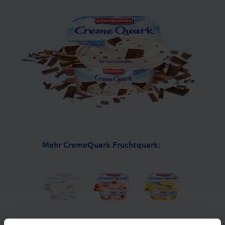
Mehr CremeQuark Fruchtquark: