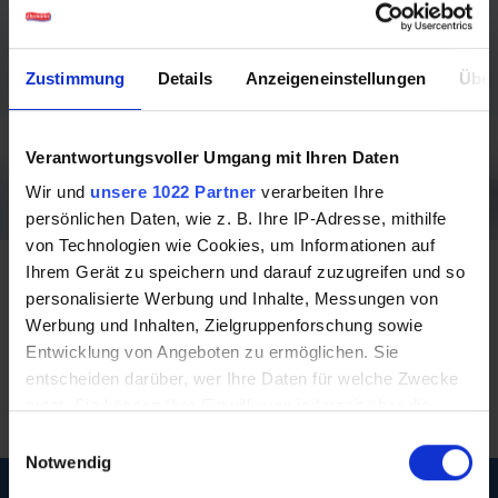
Zustimmung
Details
Anzeigeneinstellungen
Über
Verantwortungsvoller Umgang mit Ihren Daten
Wir und
unsere 1022 Partner
verarbeiten Ihre
persönlichen Daten, wie z. B. Ihre IP-Adresse, mithilfe
von Technologien wie Cookies, um Informationen auf
Ihrem Gerät zu speichern und darauf zuzugreifen und so
personalisierte Werbung und Inhalte, Messungen von
Werbung und Inhalten, Zielgruppenforschung sowie
Entwicklung von Angeboten zu ermöglichen. Sie
entscheiden darüber, wer Ihre Daten für welche Zwecke
nutzt. Sie können Ihre Einwilligung jederzeit über die
Cookie-Erklärung oder durch Klicken auf das Privacy
Einwilligungsauswahl
Trigger Symbol ändern oder widerrufen
Notwendig