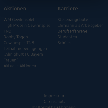
besser verstehen zu können. Weitere Informationen
finden Sie in unseren Bestimmungen zum
Datenschutz
.
Aktionen
Karriere
WM Gewinnspiel
Stellenangebote
High Protein Gewinnspiel
Ehrmann als Arbeitgeber
TNB
Berufserfahrene
Robby Toggo
Studenten
Gewinnspiel TNB
Schüler
Teilnahmebedingungen
„Almighurt FC Bayern
Frauen“
Aktuelle Aktionen
Impressum
Datenschutz
Ihr Kontakt zu Ehrmann