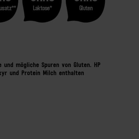
usatz**
Laktose*
Gluten
se und mögliche Spuren von Gluten. HP
kyr und Protein Milch enthalten