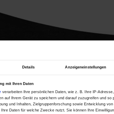
U
S
nser
qua
Details
Anzeigeneinstellungen
g mit Ihren Daten
ngeweile im Protein Regal? Ehrman
r
verarbeiten Ihre persönlichen Daten, wie z. B. Ihre IP-Adresse,
en auf Ihrem Gerät zu speichern und darauf zuzugreifen und so 
ung und Inhalten, Zielgruppenforschung sowie Entwicklung von
 Ihre Daten für welche Zwecke nutzt. Sie können Ihre Einwilligun