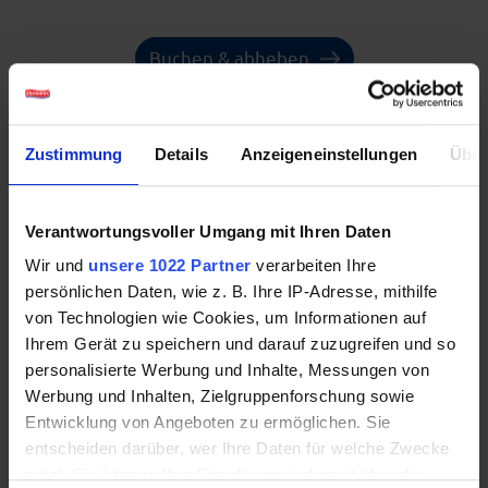
Buchen & abheben
Ablauf & Voraussetzungen
Zustimmung
Details
Anzeigeneinstellungen
Über
Verantwortungsvoller Umgang mit Ihren Daten
Wir und
unsere 1022 Partner
verarbeiten Ihre
persönlichen Daten, wie z. B. Ihre IP-Adresse, mithilfe
von Technologien wie Cookies, um Informationen auf
Ihrem Gerät zu speichern und darauf zuzugreifen und so
personalisierte Werbung und Inhalte, Messungen von
Werbung und Inhalten, Zielgruppenforschung sowie
Entwicklung von Angeboten zu ermöglichen. Sie
entscheiden darüber, wer Ihre Daten für welche Zwecke
nutzt. Sie können Ihre Einwilligung jederzeit über die