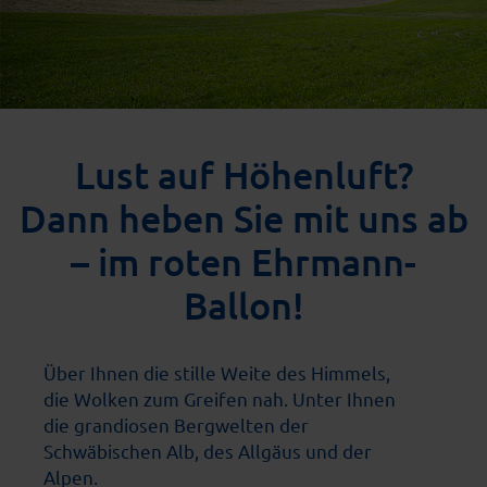
Lust auf Höhenluft?
Dann heben Sie mit uns ab
– im roten Ehrmann-
Ballon!
Über Ihnen die stille Weite des Himmels,
die Wolken zum Greifen nah. Unter Ihnen
die grandiosen Bergwelten der
Schwäbischen Alb, des Allgäus und der
Alpen.