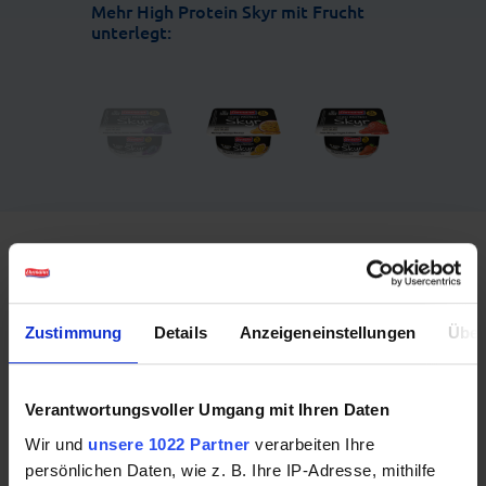
Mehr High Protein Skyr mit Frucht
unterlegt:
Das könnte Ihnen auch
schmecken:
Zustimmung
Details
Anzeigeneinstellungen
Über
Verantwortungsvoller Umgang mit Ihren Daten
Wir und
unsere 1022 Partner
verarbeiten Ihre
persönlichen Daten, wie z. B. Ihre IP-Adresse, mithilfe