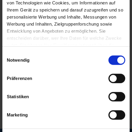
von Technologien wie Cookies, um Informationen auf
Ihrem Gerät zu speichern und darauf zuzugreifen und so
personalisierte Werbung und Inhalte, Messungen von
Maracuja Skyr
Heidelbeere Skyr
Natural Creamy Sk
Werbung und Inhalten, Zielgruppenforschung sowie
Entwicklung von Angeboten zu ermöglichen. Sie
entscheiden darüber, wer Ihre Daten für welche Zwecke
nutzt. Sie können Ihre Einwilligung jederzeit über die
Cookie-Erklärung oder durch Klicken auf das Privacy
Einwilligungsauswahl
Trigger Symbol ändern oder widerrufen
Notwendig
Wenn Sie es erlauben, würden wir auch gerne:
Präferenzen
Informationen über Ihre geografische Lage
erfassen, welche bis auf einige Meter genau sein
können
Statistiken
Ihr Gerät durch aktives Scannen nach
bestimmten Merkmalen (Fingerprinting) identifizieren
Marketing
Erfahren Sie mehr darüber, wie Ihre persönlichen Daten
verarbeitet werden, und legen Sie Ihre Präferenzen im