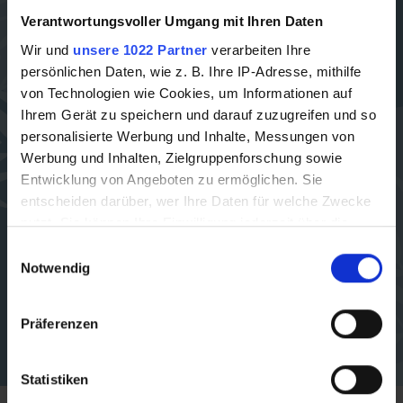
Verantwortungsvoller Umgang mit Ihren Daten
Wir und
unsere 1022 Partner
verarbeiten Ihre
persönlichen Daten, wie z. B. Ihre IP-Adresse, mithilfe
von Technologien wie Cookies, um Informationen auf
Ihrem Gerät zu speichern und darauf zuzugreifen und so
personalisierte Werbung und Inhalte, Messungen von
Werbung und Inhalten, Zielgruppenforschung sowie
Entwicklung von Angeboten zu ermöglichen. Sie
entscheiden darüber, wer Ihre Daten für welche Zwecke
nutzt. Sie können Ihre Einwilligung jederzeit über die
Cookie-Erklärung oder durch Klicken auf das Privacy
Einwilligungsauswahl
Trigger Symbol ändern oder widerrufen
Notwendig
Wenn Sie es erlauben, würden wir auch gerne:
Präferenzen
Informationen über Ihre geografische Lage
erfassen, welche bis auf einige Meter genau sein
können
Statistiken
Ihr Gerät durch aktives Scannen nach