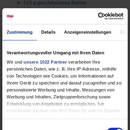
125 g geschmolzene Butter
2 Becher
High Protein Joghurt
Heidelbeere
150g Heidelbeeren (vorher gekocht)
Zustimmung
Details
Anzeigeneinstellungen
Über
Für die Riegel
1 Becher
High Protein Joghurt
Verantwortungsvoller Umgang mit Ihren Daten
Kirsche-Aronia
200 g Haferflocken
Wir und
unsere 1022 Partner
verarbeiten Ihre
100 g Nussmix
persönlichen Daten, wie z. B. Ihre IP-Adresse, mithilfe
2 EL Honig
von Technologien wie Cookies, um Informationen auf
1 EL Kokosnussöl
Ihrem Gerät zu speichern und darauf zuzugreifen und so
2-3 Datteln
personalisierte Werbung und Inhalte, Messungen von
Werbung und Inhalten, Zielgruppenforschung sowie
Für die Classics
Entwicklung von Angeboten zu ermöglichen. Sie
entscheiden darüber, wer Ihre Daten für welche Zwecke
2 Becher
High Protein Joghurt
nutzt. Sie können Ihre Einwilligung jederzeit über die
Erdbeere
Cookie-Erklärung oder durch Klicken auf das Privacy
50 g geschmolzene Schokolade
Einwilligungsauswahl