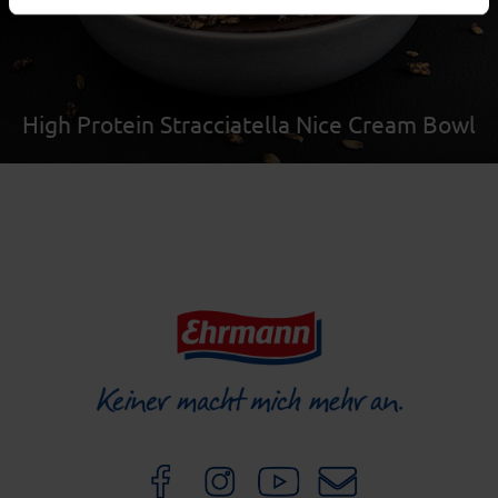
möglich zu machen und Ihren Besuch auf unserer Seite
besser verstehen zu können. Weitere Informationen
finden Sie in unseren Bestimmungen zum
Datenschutz
.
High Protein Stracciatella Nice Cream Bowl