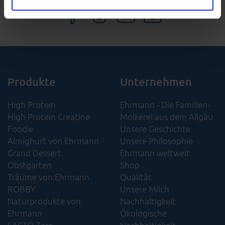
Ihnen die Benutzung unserer Website so einfach wie
möglich zu machen und Ihren Besuch auf unserer Seite
besser verstehen zu können. Weitere Informationen
finden Sie in unseren Bestimmungen zum
Datenschutz
.
Produkte
Unternehmen
High Protein
Ehrmann - Die Familien-
High Protein Creatine
Molkerei aus dem Allgäu
Foodie
Unsere Geschichte
Almighurt von Ehrmann
Unsere Philosophie
Grand Dessert
Ehrmann weltweit
Obstgarten
Shop
Träume von Ehrmann
Qualität
ROBBY
Unsere Milch
Naturprodukte von
Nachhaltigkeit
Ehrmann
Ökologische
LACTO Zero
Nachhaltigkeit​