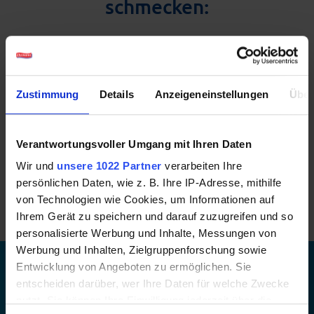
schmecken:
Zustimmung
Details
Anzeigeneinstellungen
Über
Verantwortungsvoller Umgang mit Ihren Daten
Strawberry
neu
Wir und
unsere 1022 Partner
verarbeiten Ihre
Erdbeere
Pistacia Style
Style
persönlichen Daten, wie z. B. Ihre IP-Adresse, mithilfe
von Technologien wie Cookies, um Informationen auf
Ihrem Gerät zu speichern und darauf zuzugreifen und so
personalisierte Werbung und Inhalte, Messungen von
Werbung und Inhalten, Zielgruppenforschung sowie
Entwicklung von Angeboten zu ermöglichen. Sie
entscheiden darüber, wer Ihre Daten für welche Zwecke
nutzt. Sie können Ihre Einwilligung jederzeit über die