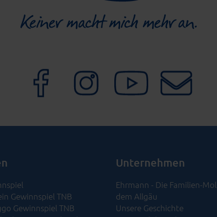
en
Unternehmen
nspiel
Ehrmann - Die Familien-Mol
ein Gewinnspiel TNB
dem Allgäu
go Gewinnspiel TNB
Unsere Geschichte