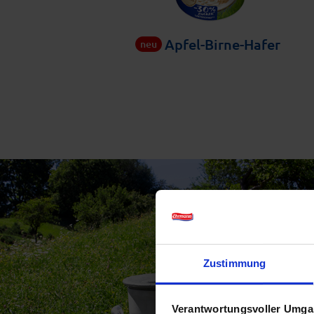
Apfel-Birne-Hafer
neu
Zustimmung
Verantwortungsvoller Umgan