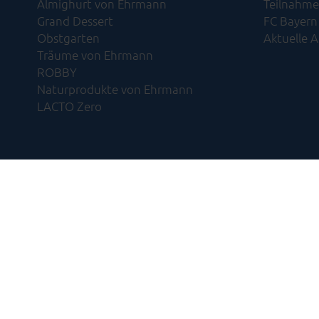
Almighurt von Ehrmann
Teilnahme
Grand Dessert
FC Bayern
Obstgarten
Aktuelle 
Träume von Ehrmann
ROBBY
Naturprodukte von Ehrmann
LACTO Zero
Impressum
Datenschutz
Ihr Ko