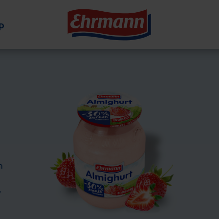
p
n
,