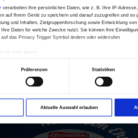
r
verarbeiten Ihre persönlichen Daten, wie z. B. Ihre IP-Adresse,
en auf Ihrem Gerät zu speichern und darauf zuzugreifen und so 
ung und Inhalten, Zielgruppenforschung sowie Entwicklung von
 Ihre Daten für welche Zwecke nutzt. Sie können Ihre Einwilligun
 auf das Privacy Trigger Symbol ändern oder widerrufen
n wir auch gerne:
re geografische Lage erfassen, welche bis auf einige Meter gen
es Scannen nach bestimmten Merkmalen (Fingerprinting) identifi
Präferenzen
Statistiken
uer Milch
Die
ie Ihre persönlichen Daten verarbeitet werden, und legen Sie I
l geht es nicht um eine neue leckere Sorte aus unserer Familie
ie, um Inhalte und Anzeigen zu personalisieren, Funktionen für 
Aktuelle Auswahl erlauben
A
unsere Website zu analysieren. Oder vereinfacht gesagt: Um Ih
ich zu machen und Ihren Besuch auf unserer Seite besser verst
n unseren Bestimmungen zum
Datenschutz
.