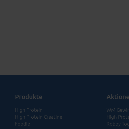
Produkte
Aktion
High Protein
WM Gewin
High Protein Creatine
High Prot
Foodie
Robby Tog