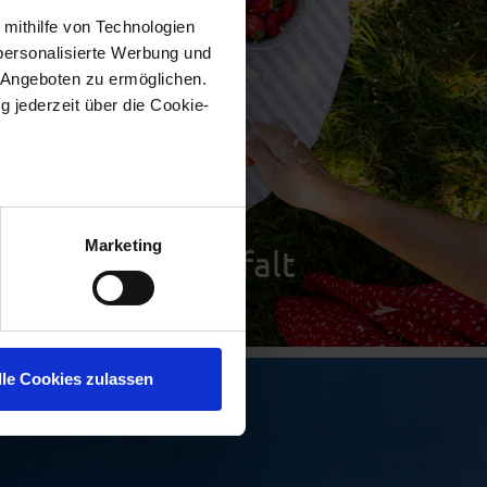
 mithilfe von Technologien
personalisierte Werbung und
 Angeboten zu ermöglichen.
g jederzeit über die Cookie-
au sein können
zieren
Marketing
 Almighurt Vielfalt
hre Präferenzen im
Abschnitt
n-Molkerei, sondern um kleine
soziale Medien anbieten zu
lle Cookies zulassen
nen die Benutzung unserer
ehen zu können. Weitere