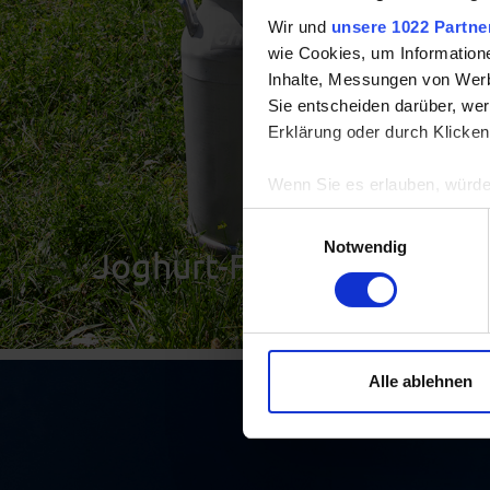
Wir und
unsere 1022 Partne
wie Cookies, um Information
Inhalte, Messungen von Werb
Sie entscheiden darüber, wer
Erklärung oder durch Klicken
Wenn Sie es erlauben, würde
Informationen über Ih
Einwilligungsauswahl
Ihr Gerät durch aktiv
Notwendig
Joghurt-Freude mit Allgä
Erfahren Sie mehr darüber, w
Einzelheiten
fest.
Cookies? Nein, in diesem Fal
Textdateien. Wir verwenden s
Alle ablehnen
können und die Zugriffe auf 
Website so einfach wie mögl
Informationen finden Sie i