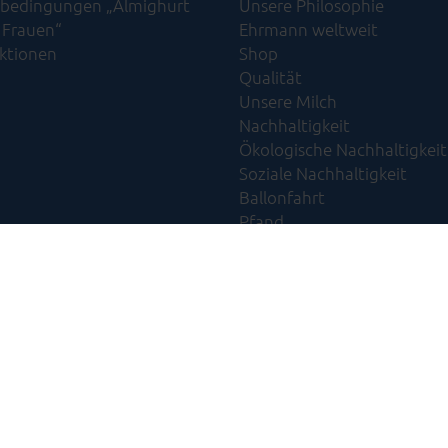
bedingungen „Almighurt
Unsere Philosophie
 Frauen“
Ehrmann weltweit
Aktionen
Shop
Qualität
Unsere Milch
Nachhaltigkeit
Ökologische Nachhaltigkeit​
Soziale Nachhaltigkeit​
Ballonfahrt
Pfand
Tethered Caps
Wissenswertes
ntakt zu Ehrmann
FAQ
Presse
Ehrmann Lädele
Sh