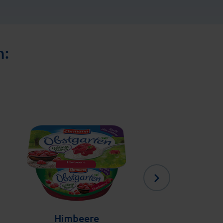
n:
Himbeere
Vanilla & To