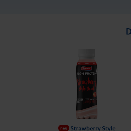
D
Strawberry Style
neu