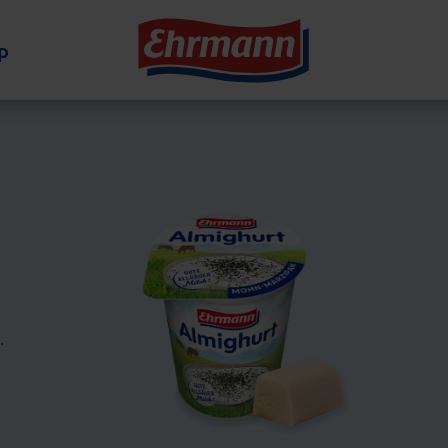
p
n
.