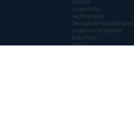
Qualität
Unsere Milch
Nachhaltigkeit
Ökologische Nachhaltigkeit​
Soziale Nachhaltigkeit​
Ballonfahrt
Pfand
Tethered Caps
Wissenswertes
ntakt zu Ehrmann
FAQ
Presse
Ehrmann Lädele
Sh