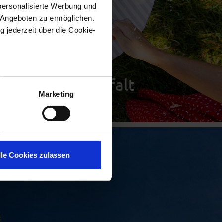
personalisierte Werbung und
 Angeboten zu ermöglichen.
g jederzeit über die Cookie-
 Almighurt Vielfalt
au sein können
zieren
Marketing
hre Präferenzen im
Abschnitt
n-Molkerei, sondern um kleine
soziale Medien anbieten zu
lle Cookies zulassen
nen die Benutzung unserer
ehen zu können. Weitere