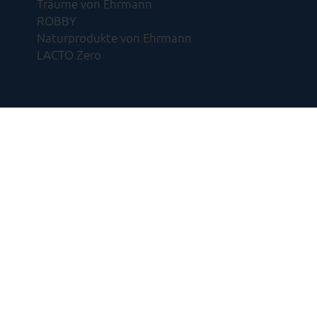
Träume von Ehrmann
ROBBY
Naturprodukte von Ehrmann
LACTO Zero
Impressum
Datenschutz
Ihr Ko