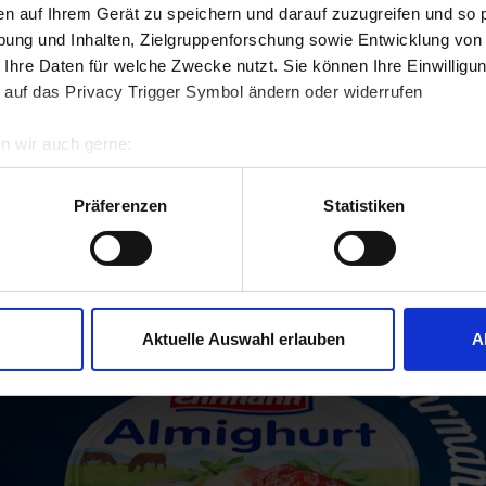
en auf Ihrem Gerät zu speichern und darauf zuzugreifen und so 
ung und Inhalten, Zielgruppenforschung sowie Entwicklung von
 Ihre Daten für welche Zwecke nutzt. Sie können Ihre Einwilligun
 auf das Privacy Trigger Symbol ändern oder widerrufen
n wir auch gerne:
uer Milch
Die
re geografische Lage erfassen, welche bis auf einige Meter gen
es Scannen nach bestimmten Merkmalen (Fingerprinting) identifi
Präferenzen
Statistiken
ie Ihre persönlichen Daten verarbeitet werden, und legen Sie I
l geht es nicht um eine neue leckere Sorte aus unserer Familie
ie, um Inhalte und Anzeigen zu personalisieren, Funktionen für 
Aktuelle Auswahl erlauben
A
unsere Website zu analysieren. Oder vereinfacht gesagt: Um Ih
ich zu machen und Ihren Besuch auf unserer Seite besser verst
n unseren Bestimmungen zum
Datenschutz
.