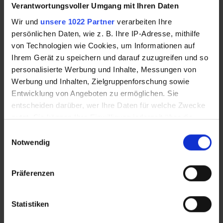
Verantwortungsvoller Umgang mit Ihren Daten
Wir und
unsere 1022 Partner
verarbeiten Ihre
persönlichen Daten, wie z. B. Ihre IP-Adresse, mithilfe
von Technologien wie Cookies, um Informationen auf
Ihrem Gerät zu speichern und darauf zuzugreifen und so
personalisierte Werbung und Inhalte, Messungen von
Jetzt Ausmalbilder ausdrucken!
Werbung und Inhalten, Zielgruppenforschung sowie
Entwicklung von Angeboten zu ermöglichen. Sie
entscheiden darüber, wer Ihre Daten für welche Zwecke
Zu den Ausmalbildern
nutzt. Sie können Ihre Einwilligung jederzeit über die
Cookie-Erklärung oder durch Klicken auf das Privacy
Einwilligungsauswahl
Trigger Symbol ändern oder widerrufen
Notwendig
Wenn Sie es erlauben, würden wir auch gerne:
Präferenzen
Informationen über Ihre geografische Lage
erfassen, welche bis auf einige Meter genau sein
können
Statistiken
Ihr Gerät durch aktives Scannen nach