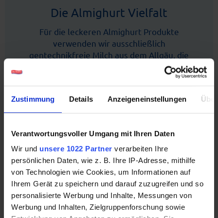
Die Almighurt Vielfalt
Für die leckeren Almighurt Produkte
verwenden wir ausschließlich
gentechnikfreie Milch aus dem Allgäu, die
wir von Familienbetrieben aus der
Umgebung beziehen. Diesen wertvollen
Natur-Rohstoff verarbeiten wir schonend zu
Zustimmung
Details
Anzeigeneinstellungen
Über
unserem cremigen und im Geschmack
einzigartigen Almighurt. In Kombination mit
hochwertigen Zutaten, wie z.B. Früchten,
Verantwortungsvoller Umgang mit Ihren Daten
Cerealien oder Schokolade entsteht hieraus
eine echter Joghurt-Genuss!
Wir und
unsere 1022 Partner
verarbeiten Ihre
persönlichen Daten, wie z. B. Ihre IP-Adresse, mithilfe
von Technologien wie Cookies, um Informationen auf
Ihrem Gerät zu speichern und darauf zuzugreifen und so
personalisierte Werbung und Inhalte, Messungen von
Werbung und Inhalten, Zielgruppenforschung sowie