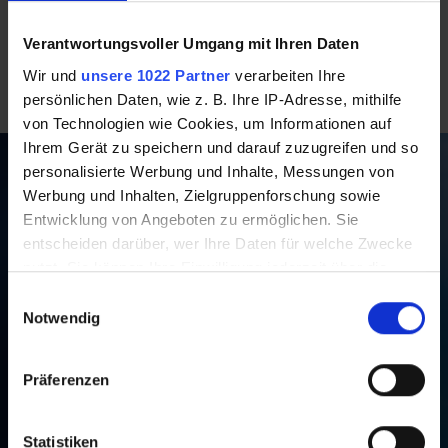
Stracciatella
Schoko
Grieß
Verantwortungsvoller Umgang mit Ihren Daten
Wir und
unsere 1022 Partner
verarbeiten Ihre
persönlichen Daten, wie z. B. Ihre IP-Adresse, mithilfe
von Technologien wie Cookies, um Informationen auf
Ihrem Gerät zu speichern und darauf zuzugreifen und so
personalisierte Werbung und Inhalte, Messungen von
Werbung und Inhalten, Zielgruppenforschung sowie
Entwicklung von Angeboten zu ermöglichen. Sie
entscheiden darüber, wer Ihre Daten für welche Zwecke
nutzt. Sie können Ihre Einwilligung jederzeit über die
Cookie-Erklärung oder durch Klicken auf das Privacy
Einwilligungsauswahl
Trigger Symbol ändern oder widerrufen
Notwendig
Wenn Sie es erlauben, würden wir auch gerne:
Präferenzen
Informationen über Ihre geografische Lage
erfassen, welche bis auf einige Meter genau sein
können
Statistiken