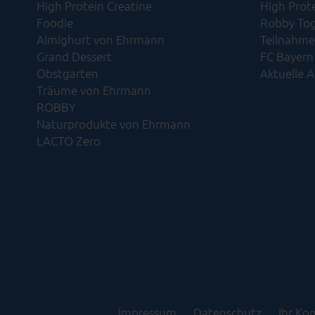
High Protein Creatine
High Prot
Foodie
Robby Tog
Almighurt von Ehrmann
Teilnahme
Grand Dessert
FC Bayern
Obstgarten
Aktuelle 
Träume von Ehrmann
ROBBY
Naturprodukte von Ehrmann
LACTO Zero
Impressum
Datenschutz
Ihr Ko