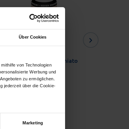
Über Cookies
Foodie Coffee Macchiato
Chocolate 
neu
Style
Puddi
 mithilfe von Technologien
personalisierte Werbung und
 Angeboten zu ermöglichen.
g jederzeit über die Cookie-
au sein können
zieren
Marketing