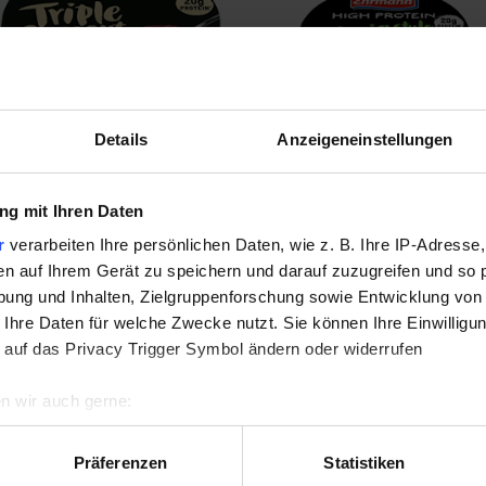
Details
Anzeigeneinstellungen
g mit Ihren Daten
White Choc Flavour &
Pistacia Style
u
Raspberry Flavour
r
verarbeiten Ihre persönlichen Daten, wie z. B. Ihre IP-Adresse,
en auf Ihrem Gerät zu speichern und darauf zuzugreifen und so 
ung und Inhalten, Zielgruppenforschung sowie Entwicklung von
 Ihre Daten für welche Zwecke nutzt. Sie können Ihre Einwilligun
 auf das Privacy Trigger Symbol ändern oder widerrufen
n wir auch gerne:
re geografische Lage erfassen, welche bis auf einige Meter gen
es Scannen nach bestimmten Merkmalen (Fingerprinting) identifi
Präferenzen
Statistiken