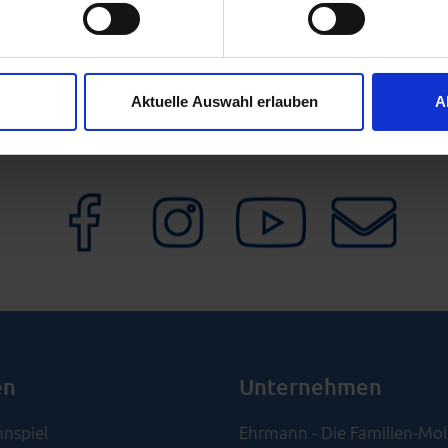
ie Ihre persönlichen Daten verarbeitet werden, und legen Sie I
l geht es nicht um eine neue leckere Sorte aus unserer Familie
ie, um Inhalte und Anzeigen zu personalisieren, Funktionen für 
Aktuelle Auswahl erlauben
A
unsere Website zu analysieren. Oder vereinfacht gesagt: Um Ih
ich zu machen und Ihren Besuch auf unserer Seite besser verst
n unseren Bestimmungen zum
Datenschutz
.
en
Unternehmen
nspiel
Ehrmann - Die Familien-Mol