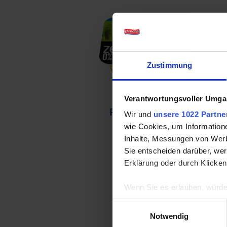
Zustimmung
Verantwortungsvoller Umgan
Pfirsich-Maracuja
ne
Wir und
unsere 1022 Partne
wie Cookies, um Information
Inhalte, Messungen von Werb
Sie entscheiden darüber, wer
Erklärung oder durch Klicken
Wenn Sie es erlauben, würde
Informationen über Ih
Einwilligungsauswahl
Ihr Gerät durch aktiv
Notwendig