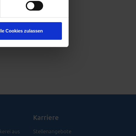
hre Präferenzen im
Abschnitt
n-Molkerei, sondern um kleine
soziale Medien anbieten zu
lle Cookies zulassen
nen die Benutzung unserer
ehen zu können. Weitere
Karriere
kerei aus
Stellenangebote