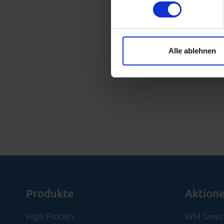
Erfahren Sie mehr darüber, w
Einzelheiten
fest.
Cookies? Nein, in diesem Fal
Textdateien. Wir verwenden s
Alle ablehnen
können und die Zugriffe auf 
Website so einfach wie mögl
Informationen finden Sie i
Produkte
Aktion
High Protein
WM Gewin