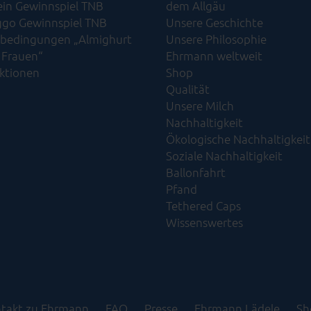
ein Gewinnspiel TNB
dem Allgäu
go Gewinnspiel TNB
Unsere Geschichte
bedingungen „Almighurt
Unsere Philosophie
 Frauen“
Ehrmann weltweit
Aktionen
Shop
Qualität
Unsere Milch
Nachhaltigkeit
Ökologische Nachhaltigkeit​
Soziale Nachhaltigkeit​
Ballonfahrt
Pfand
Tethered Caps
Wissenswertes
ntakt zu Ehrmann
FAQ
Presse
Ehrmann Lädele
Sh