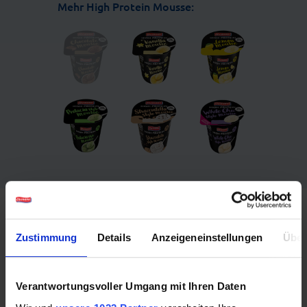
Mehr High Protein Mousse:
Das könnte Ihnen auch
Zustimmung
Details
Anzeigeneinstellungen
Über
schmecken:
Verantwortungsvoller Umgang mit Ihren Daten