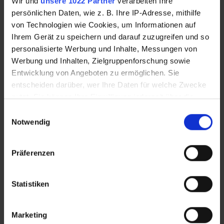
Wir und
unsere 1022 Partner
verarbeiten Ihre
persönlichen Daten, wie z. B. Ihre IP-Adresse, mithilfe
von Technologien wie Cookies, um Informationen auf
Ihrem Gerät zu speichern und darauf zuzugreifen und so
personalisierte Werbung und Inhalte, Messungen von
Werbung und Inhalten, Zielgruppenforschung sowie
Schoko
Foodie Chocolicious
Stracciatella
Entwicklung von Angeboten zu ermöglichen. Sie
entscheiden darüber, wer Ihre Daten für welche Zwecke
nutzt. Sie können Ihre Einwilligung jederzeit über die
Cookie-Erklärung oder durch Klicken auf das Privacy
Einwilligungsauswahl
Trigger Symbol ändern oder widerrufen
Notwendig
Wenn Sie es erlauben, würden wir auch gerne:
Präferenzen
Informationen über Ihre geografische Lage
erfassen, welche bis auf einige Meter genau sein
können
Statistiken
Ihr Gerät durch aktives Scannen nach
bestimmten Merkmalen (Fingerprinting) identifizieren
Marketing
Erfahren Sie mehr darüber, wie Ihre persönlichen Daten