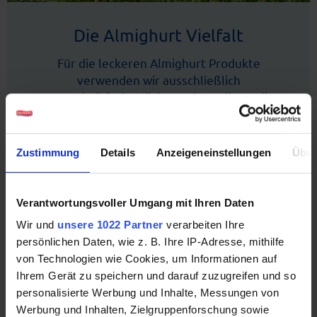
Die Almighurt Vielfalt
Für die leckeren Almighurt Produkte
verwenden wir ausschließlich
gentechnikfreie Milch aus dem Allgäu, die
wir von Familienbetrieben aus der
Umgebung beziehen. Diesen wertvollen
Natur-Rohstoff verarbeiten wir schonend zu
Zustimmung
Details
Anzeigeneinstellungen
Über
unserem cremigen und im Geschmack
einzigartigen Almighurt. In Kombination mit
hochwertigen Zutaten, wie z.B. Früchten,
Verantwortungsvoller Umgang mit Ihren Daten
Cerealien oder Schokolade entsteht hieraus
Wir und
unsere 1022 Partner
verarbeiten Ihre
eine echter Joghurt-Genuss!
persönlichen Daten, wie z. B. Ihre IP-Adresse, mithilfe
von Technologien wie Cookies, um Informationen auf
Ihrem Gerät zu speichern und darauf zuzugreifen und so
personalisierte Werbung und Inhalte, Messungen von
Werbung und Inhalten, Zielgruppenforschung sowie