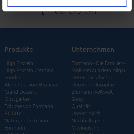
Ihnen die Benutzung unserer Website so einfach wie
möglich zu machen und Ihren Besuch auf unserer Seite
besser verstehen zu können. Weitere Informationen
finden Sie in unseren Bestimmungen zum
Datenschutz
.
Produkte
Unternehmen
High Protein
Ehrmann - Die Familien-
High Protein Creatine
Molkerei aus dem Allgäu
Foodie
Unsere Geschichte
Almighurt von Ehrmann
Unsere Philosophie
Grand Dessert
Ehrmann weltweit
Obstgarten
Shop
Träume von Ehrmann
Qualität
ROBBY
Unsere Milch
Naturprodukte von
Nachhaltigkeit
Ehrmann
Ökologische