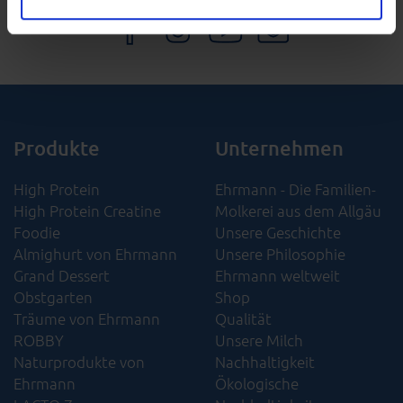
Ihnen die Benutzung unserer Website so einfach wie
möglich zu machen und Ihren Besuch auf unserer Seite
besser verstehen zu können. Weitere Informationen
finden Sie in unseren Bestimmungen zum
Datenschutz
.
Produkte
Unternehmen
High Protein
Ehrmann - Die Familien-
High Protein Creatine
Molkerei aus dem Allgäu
Foodie
Unsere Geschichte
Almighurt von Ehrmann
Unsere Philosophie
Grand Dessert
Ehrmann weltweit
Obstgarten
Shop
Träume von Ehrmann
Qualität
ROBBY
Unsere Milch
Naturprodukte von
Nachhaltigkeit
Ehrmann
Ökologische